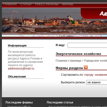
ГЛАВНАЯ
СТАТЬИ
ПРЕСС-РЕЛИЗЫ
ФИРМЫ
Я ищу:
Информация
По всем вопросам
Энергетическое хозяйство
касающихся работы
ресурса Адреса Пскова и
Главная страница
Городское хозя
добавления в справочник
пишите по адресу
Фирмы раздела
addressrus@mail.ru
.
Сортировать по:
городу
названи
Объявления
Выберите регион:
Последние фирмы
Последние статьи
Отделение СФР по
Как выявляются скрытые дефекты в узлах соп