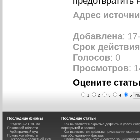
предотвратить 
Адрес источни
Добавлена
: 17
Срок действия
Голосов
: 0
Просмотров
: 
Оцените стать
1
2
3
4
5
Последние фирмы
Последние статьи
Отделение СФР по
Как выявляются скрытые дефекты в узлах соп
Псковской области
перекрытий и колонн
Арбитражный суд
Как выявляются дефекты примыкания оконных
Псковской области
при обследовании фасада
Псковский областной суд
Спортивный маршрут и чувство защищённости