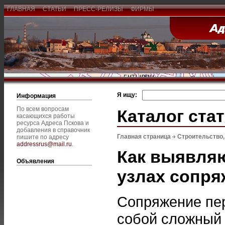
ГЛАВНАЯ
СТАТЬИ
ПРЕСС-РЕЛИЗЫ
ФИРМЫ
Я ищу:
Информация
По всем вопросам
Каталог ста
касающихся работы
ресурса Адреса Пскова и
добавления в справочник
Главная страница
Строительство
пишите по адресу
addressrus@mail.ru
.
Как выявля
Объявления
узлах сопря
Сопряжение пер
собой сложный 