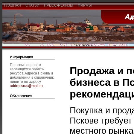
ГЛАВНАЯ
СТАТЬИ
ПРЕСС-РЕЛИЗЫ
ФИРМЫ
Информация
По всем вопросам
Продажа и п
касающихся работы
ресурса Адреса Пскова и
добавления в справочник
бизнеса в П
пишите по адресу
addressrus@mail.ru
.
рекомендац
Объявления
Покупка и про
Пскове требует
местного рынка