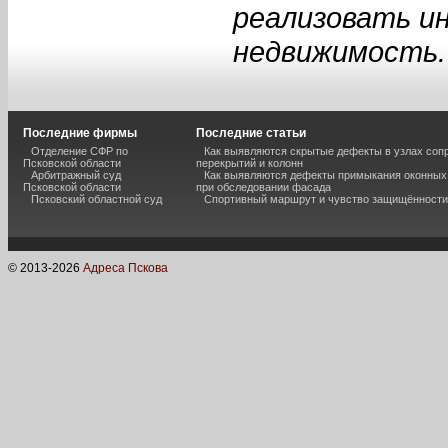
реализовать и
недвижимость.
Последние фирмы
Последние статьи
Отделение СФР по
Как выявляются скрытые дефекты в узлах соп
Псковской области
перекрытий и колонн
Арбитражный суд
Как выявляются дефекты примыкания оконных
Псковской области
при обследовании фасада
Псковский областной суд
Спортивный маршрут и чувство защищённости
© 2013-
2026
Адреса Пскова