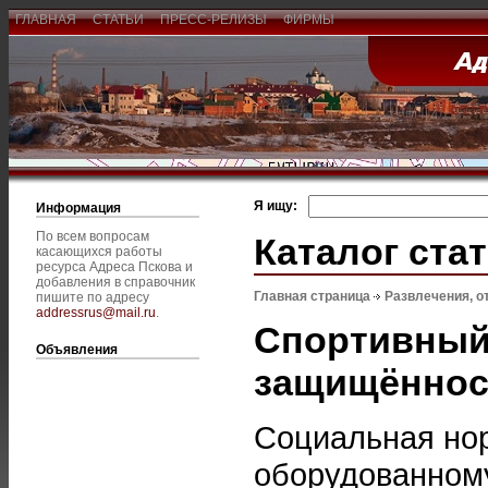
ГЛАВНАЯ
СТАТЬИ
ПРЕСС-РЕЛИЗЫ
ФИРМЫ
Я ищу:
Информация
По всем вопросам
Каталог ста
касающихся работы
ресурса Адреса Пскова и
добавления в справочник
Главная страница
Развлечения, о
пишите по адресу
addressrus@mail.ru
.
Спортивный
Объявления
защищённос
Социальная нор
оборудованному