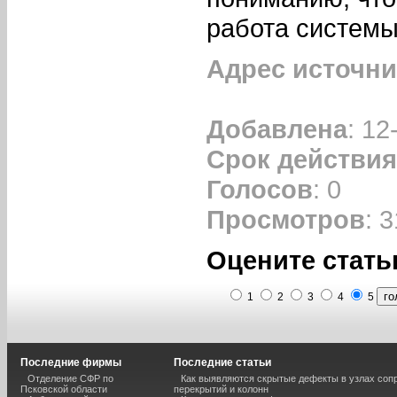
работа системы
Адрес источни
Добавлена
: 12
Срок действия
Голосов
: 0
Просмотров
: 
Оцените стать
1
2
3
4
5
Последние фирмы
Последние статьи
Отделение СФР по
Как выявляются скрытые дефекты в узлах соп
Псковской области
перекрытий и колонн