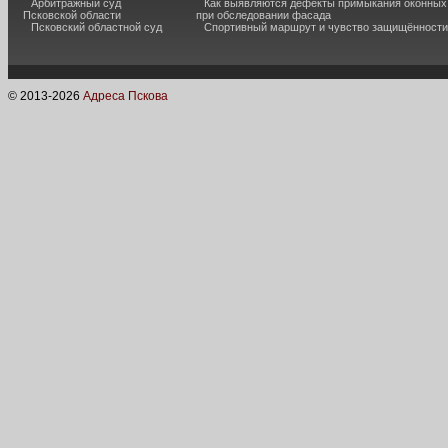
Арбитражный суд
Как выявляются дефекты примыкания оконных
Псковской области
при обследовании фасада
Псковский областной суд
Спортивный маршрут и чувство защищённости
© 2013-
2026
Адреса Пскова