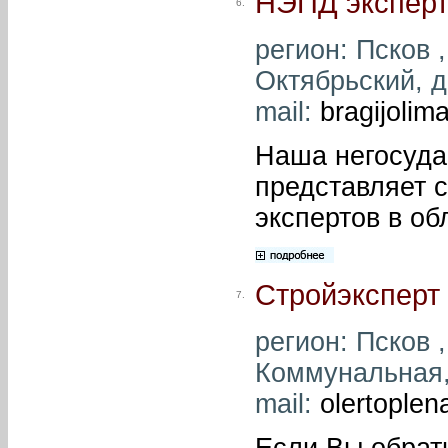
НЭПД экспер
6.
регион: Псков ,
Октябрьский, д.
mail:
bragijolim
Наша негосуда
представляет 
экспертов в об
Стройэксперт
7.
регион: Псков ,
Коммунальная, 
mail:
olertoplen
Если Вы обрат