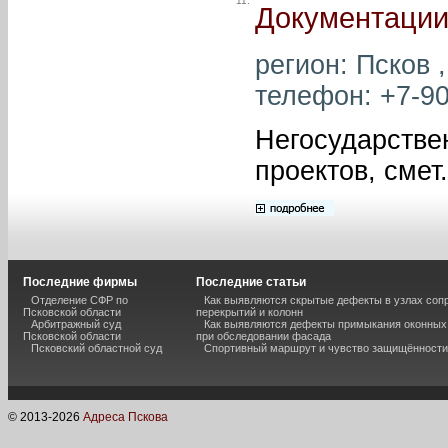
11.
Документаци
регион: Псков ,
телефон: +7-90
Негосударствен
проектов, смет.
Последние фирмы
Последние статьи
Отделение СФР по
Как выявляются скрытые дефекты в узлах соп
Псковской области
перекрытий и колонн
Арбитражный суд
Как выявляются дефекты примыкания оконных
Псковской области
при обследовании фасада
Псковский областной суд
Спортивный маршрут и чувство защищённости
© 2013-
2026
Адреса Пскова