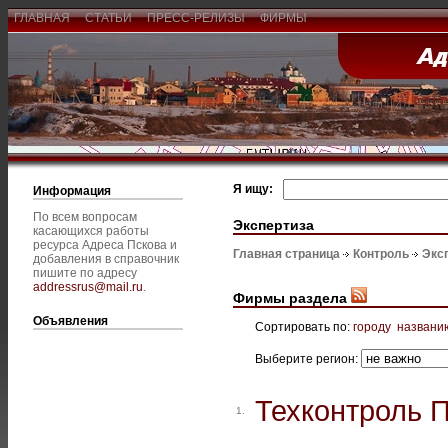
ГЛАВНАЯ
СТАТЬИ
ПРЕСС-РЕЛИЗЫ
ФИРМЫ
Я ищу:
Информация
По всем вопросам
Экспертиза
касающихся работы
ресурса Адреса Пскова и
Главная страница
Контроль
Экс
добавления в справочник
пишите по адресу
addressrus@mail.ru
.
Фирмы раздела
Объявления
Сортировать по:
городу
названи
Выберите регион:
Техконтроль 
1.