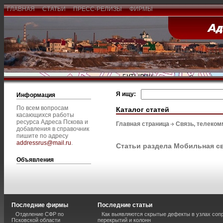
ГЛАВНАЯ
СТАТЬИ
ПРЕСС-РЕЛИЗЫ
ФИРМЫ
Я ищу:
Информация
По всем вопросам
Каталог статей
касающихся работы
ресурса Адреса Пскова и
Главная страница
Связь, телеком
добавления в справочник
пишите по адресу
addressrus@mail.ru
.
Статьи раздела Мобильная с
Объявления
Последние фирмы
Последние статьи
Отделение СФР по
Как выявляются скрытые дефекты в узлах соп
Псковской области
перекрытий и колонн