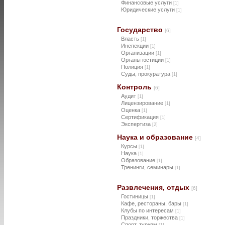
Финансовые услуги
[1]
Юридические услуги
[1]
Государство
[6]
Власть
[1]
Инспекции
[1]
Организации
[1]
Органы юстиции
[1]
Полиция
[1]
Суды, прокуратура
[1]
Контроль
[6]
Аудит
[1]
Лицензирование
[1]
Оценка
[1]
Сертификация
[1]
Экспертиза
[2]
Наука и образование
[4]
Курсы
[1]
Наука
[1]
Образование
[1]
Тренинги, семинары
[1]
Развлечения, отдых
[6]
Гостиницы
[1]
Кафе, рестораны, бары
[1]
Клубы по интересам
[1]
Праздники, торжества
[1]
Спорт, туризм