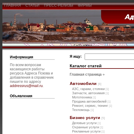
ГЛАВНАЯ
СТАТЬИ
ПРЕСС-РЕЛИЗЫ
ФИРМЫ
Я ищу:
Информация
По всем вопросам
Каталог статей
касающихся работы
ресурса Адреса Пскова и
Главная страница
добавления в справочник
пишите по адресу
Автомобили
[6]
addressrus@mail.ru
.
АЗС, гаражи, стоянки
[1]
Запчасти, автохимия
[1]
Объявления
Мототехника
[1]
Продажа автомобилей
[1]
Ремонт, сервис, тюнинг
[1]
Техпомощь
[1]
Бизнес услуги
[5]
Деловые услуги
[1]
Охранные услуги
[1]
Рекламные услуги
[1]