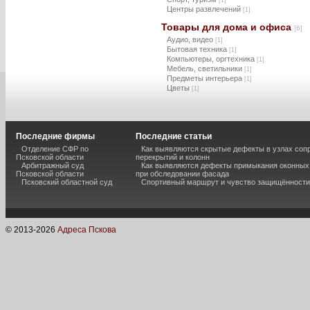
[1]
Центры развлечений
[1]
Товары для дома и офиса
[6]
Аудио, видео
[1]
Бытовая техника
[1]
Компьютеры, оргтехника
[1]
Мебель, светильники
[1]
Предметы интерьера
[1]
Цветы
[1]
Последние фирмы
Последние статьи
Отделение СФР по
Как выявляются скрытые дефекты в узлах соп
Псковской области
перекрытий и колонн
Арбитражный суд
Как выявляются дефекты примыкания оконных
Псковской области
при обследовании фасада
Псковский областной суд
Спортивный маршрут и чувство защищённости
© 2013-
2026
Адреса Пскова