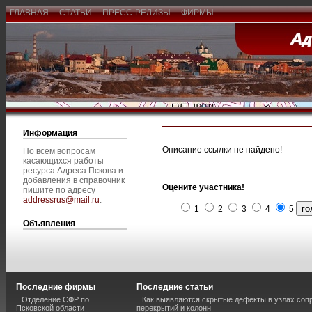
ГЛАВНАЯ
СТАТЬИ
ПРЕСС-РЕЛИЗЫ
ФИРМЫ
Информация
Описание ссылки не найдено!
По всем вопросам
касающихся работы
ресурса Адреса Пскова и
добавления в справочник
Оцените участника!
пишите по адресу
addressrus@mail.ru
.
1
2
3
4
5
Объявления
Последние фирмы
Последние статьи
Отделение СФР по
Как выявляются скрытые дефекты в узлах соп
Псковской области
перекрытий и колонн