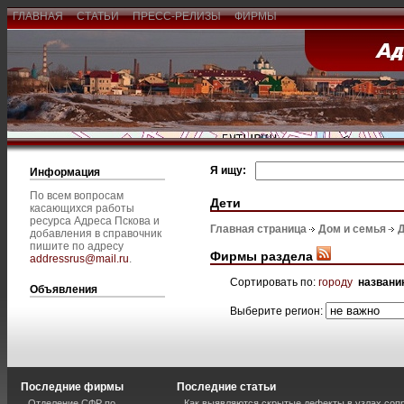
ГЛАВНАЯ
СТАТЬИ
ПРЕСС-РЕЛИЗЫ
ФИРМЫ
Я ищу:
Информация
По всем вопросам
Дети
касающихся работы
ресурса Адреса Пскова и
Главная страница
Дом и семья
добавления в справочник
пишите по адресу
Фирмы раздела
addressrus@mail.ru
.
Сортировать по:
городу
названи
Объявления
Выберите регион:
Последние фирмы
Последние статьи
Отделение СФР по
Как выявляются скрытые дефекты в узлах соп