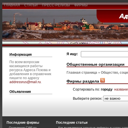
ГЛАВНАЯ
СТАТЬИ
ПРЕСС-РЕЛИЗЫ
ФИРМЫ
Я ищу:
Информация
По всем вопросам
Общественные организации
касающихся работы
ресурса Адреса Пскова и
Главная страница
Общество, соц
добавления в справочник
пишите по адресу
Фирмы раздела
addressrus@mail.ru
.
Сортировать по:
городу
назван
Объявления
Выберите регион:
Последние фирмы
Последние статьи
Отделение СФР по
Как выявляются скрытые дефекты в узлах соп