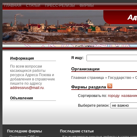
ГЛАВНАЯ
СТАТЬИ
ПРЕСС-РЕЛИЗЫ
ФИРМЫ
Я ищу:
Информация
По всем вопросам
Организации
касающихся работы
ресурса Адреса Пскова и
Главная страница
Государство
добавления в справочник
пишите по адресу
Фирмы раздела
addressrus@mail.ru
.
Сортировать по:
городу
названи
Объявления
Выберите регион:
Последние фирмы
Последние статьи
Отделение СФР по
Как выявляются скрытые дефекты в узлах соп