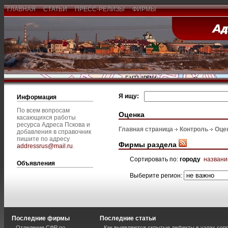
ГЛАВНАЯ
СТАТЬИ
ПРЕСС-РЕЛИЗЫ
ФИРМЫ
Я ищу:
Информация
По всем вопросам
Оценка
касающихся работы
ресурса Адреса Пскова и
Главная страница
Контроль
Оце
добавления в справочник
пишите по адресу
Фирмы раздела
addressrus@mail.ru
.
Сортировать по:
городу
назван
Объявления
Выберите регион:
Последние фирмы
Последние статьи
Отделение СФР по
Как выявляются скрытые дефекты в узлах соп