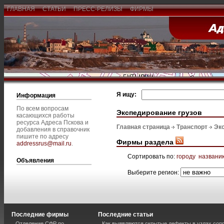
ГЛАВНАЯ
СТАТЬИ
ПРЕСС-РЕЛИЗЫ
ФИРМЫ
Я ищу:
Информация
По всем вопросам
Экспедирование грузов
касающихся работы
ресурса Адреса Пскова и
Главная страница
Транспорт
Эк
добавления в справочник
пишите по адресу
Фирмы раздела
addressrus@mail.ru
.
Сортировать по:
городу
названи
Объявления
Выберите регион:
Последние фирмы
Последние статьи
Отделение СФР по
Как выявляются скрытые дефекты в узлах соп